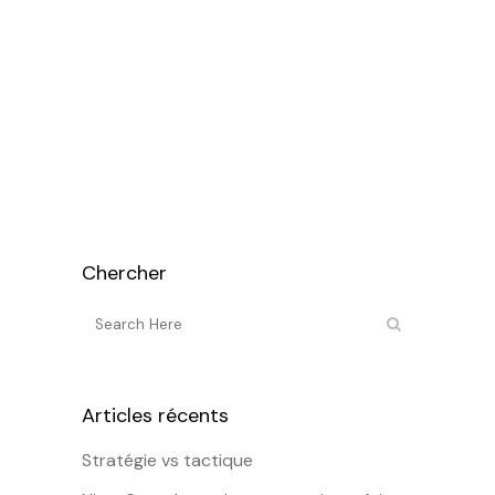
préviens toujours mes stagiaires :
malgré un principe apparemment très
simple (choisir, pour déterminer leur
personnalité, les 4 « lettres » qui ont
leur préférence sur les 8 que je vais...
Chercher
Articles récents
Stratégie vs tactique