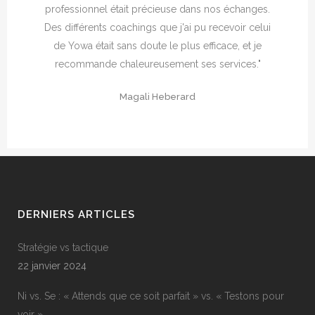
professionnel était précieuse dans nos échanges.
Des différents coachings que j'ai pu recevoir celui
de Yowa était sans doute le plus efficace, et je
recommande chaleureusement ses services."
Magali Heberard
DERNIERS ARTICLES
Stratégie vs tactique
22 janvier 2024
Ni vs. Se : « Attends que ce soit parfait » vs. « Testons pour
voir »