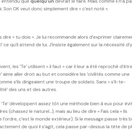
il a entendu que
quelqu’un
devrait le faire. Mais comme il n’a p
lui. Son OK veut donc simplement dire « c’est noté ».
pas dire « tu dois ». Je lui recommande alors d’exprimer claireme
e qu’il attend de lui. J’insiste également sur la nécessité d’
t, les ‘Te’ utilisent « il faut » car il leur a été reproché d’êtr
Te’ aime aller droit au but et considère les ‘civilités comme une
omme s’ils dirigeaient une troupe de soldats. Sans « s’il-te-
ilité’ des uns et des autres.
 ‘Te’ développent assez tôt une méthode bien à eux pour évi
s (chassez le naturel…), mais au lieu de dire « Fais cela » ils
ne l’ordre, c’est le monde extérieur). Si le message passe très b
ctement de quoi il s’agit, cela passe par-dessus la tête de p