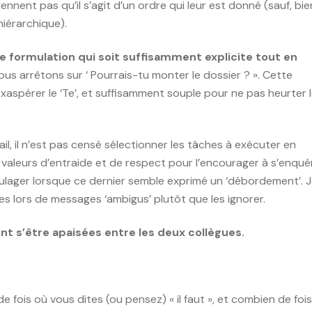
nnent pas qu’il s’agit d’un ordre qui leur est donné (sauf, bie
 hiérarchique).
e formulation qui soit suffisamment explicite tout en
ous arrêtons sur ‘ Pourrais-tu monter le dossier ? ». Cette
xaspérer le ‘Te’, et suffisamment souple pour ne pas heurter 
ail, il n’est pas censé sélectionner les tâches à exécuter en
 valeurs d’entraide et de respect pour l’encourager à s’enquér
soulager lorsque ce dernier semble exprimé un ‘débordement’. 
tes lors de messages ‘ambigus’ plutôt que les ignorer.
nt s’être apaisées entre les deux collègues.
fois où vous dites (ou pensez) « il faut », et combien de fois «