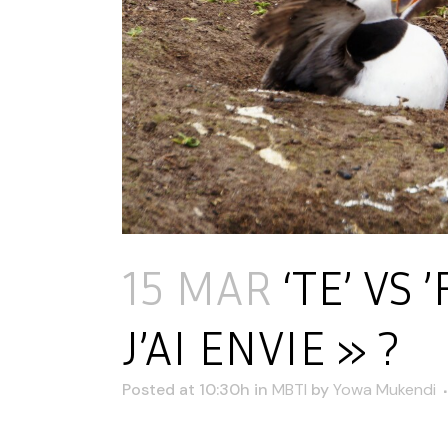
15 MAR
‘TE’ VS ’
J’AI ENVIE » ?
Posted at 10:30h
in
MBTI
by
Yowa Mukendi