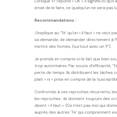
Lorsque ‘Fi’ répond « OK », il signifie ici qu’
envie de le faire, ce quelqu’un ne sera pas 
Recommandations :
J’explique au ‘Te’ qu’un « il faut » ne veut 
sa demande, de demander directement à ‘Fi’ c
mettre des formes, (surtout avec un ‘F’).
Je prends en compte ici le fait que bien souven
trop autoritaires. Par soucis d’efficacité, ‘
perte de temps. Ils distribuent les tâches c
plaît » ni « prise en compte de la ‘susceptib
Confrontés à ces reproches récurrents, les
les reproches : ils donnent toujours des ordre
disent « il faut ». (Ce n’est pas moi qui don
auprès des autres ’Te’ qui comprennent exa