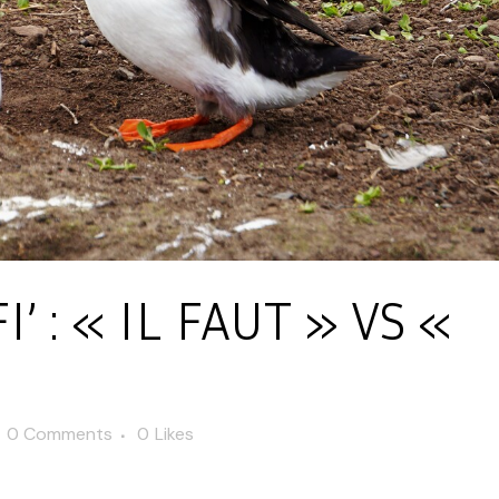
FI’ : « IL FAUT » VS «
0 Comments
0
Likes