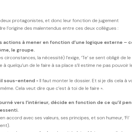
 deux protagonistes, et donc leur fonction de jugement
dre l’origine des malentendus entre ces deux collègues :
s actions à mener en fonction d’une logique externe – c
tème, le groupe.
es circonstances, la nécessité) l’exige, ‘Te’ se sent obligé de le
e à quelqu’un de le faire à sa place s’il estime ne pas pouvoir l
,
il sous-entend
« Il faut monter le dossier. Et si je dis cela à v
même. Cela veut dire que c’est à toi de le faire ».
tourné vers l’intérieur, décide en fonction de ce qu’il pe
ressenti.
 en accord avec ses valeurs, ses principes, et son humeur, ‘Fi’
ment).