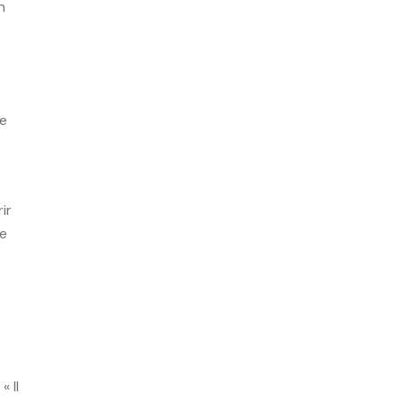
n
le
ir
Je
 Il