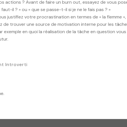
 vos actions ? Avant de faire un burn out, essayez de vous pos
ut-il ? » ou « que se passe-t-il si je ne le fais pas ? »
ous justifiez votre procrastination en termes de « la flemme »,
ayez de trouver une source de motivation interne pour les tâch
ar exemple en quoi la réalisation de la tâche en question vous
utur.
t Introverti
me.