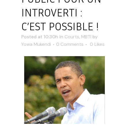
INTROVERTI :
C’EST POSSIBLE !
Posted at 10:30h
in
Courts
,
MBTI
by
Yowa Mukendi
0 Comments
0
Likes